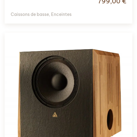
799,00
€
Caissons de basse
,
Enceintes