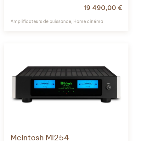
19 490,00
€
Amplificateurs de puissance
,
Home cinéma
McIntosh MI254