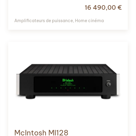
16 490,00
€
Amplificateurs de puissance
,
Home cinéma
McIntosh MI128