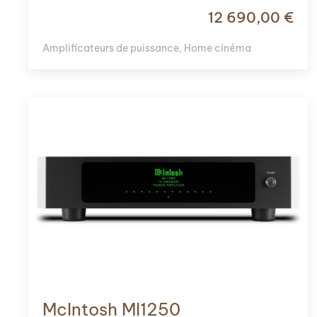
12 690,00
€
Amplificateurs de puissance
,
Home cinéma
McIntosh MI1250