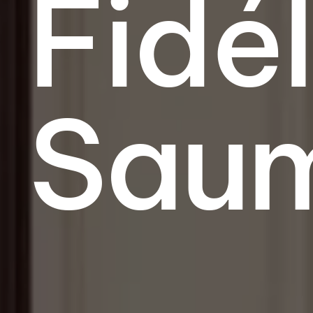
Fidél
Sau