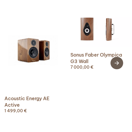
Sonus Faber Olympica
G3 Wall
7 000,00
€
Acoustic Energy AE
Active
1 499,00
€