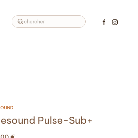
SOUND
uesound Pulse-Sub+
,00
€