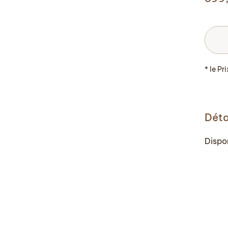
* le Pr
Déta
Dispo