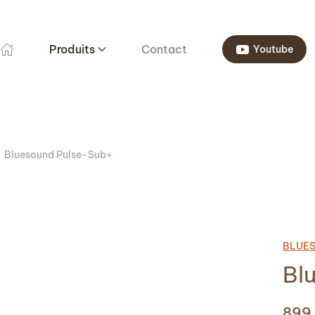
Produits
Contact
Youtube
Bluesound Pulse-Sub+
BLUE
Bl
899