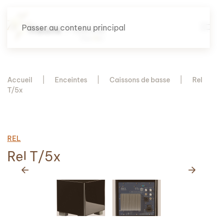
Passer au contenu principal
Accueil
Enceintes
Caissons de basse
Rel
T/5x
REL
Rel T/5x