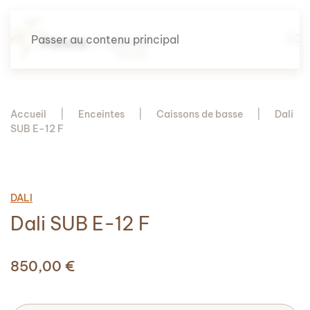
Passer au contenu principal
Accueil
Enceintes
Caissons de basse
Dali
SUB E-12 F
DALI
Dali SUB E-12 F
850,00
€