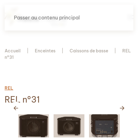
Passer au contenu principal
Accueil
Enceintes
Caissons de basse
REL
n°31
REL
REL n°31