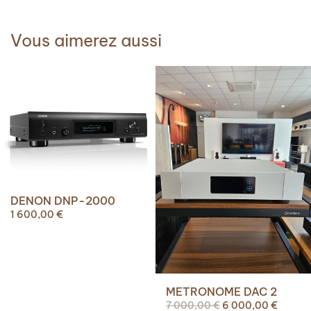
Vous aimerez aussi
DENON DNP-2000
1 600,00
€
METRONOME DAC 2
Le
Le
7 000,00
€
6 000,00
€