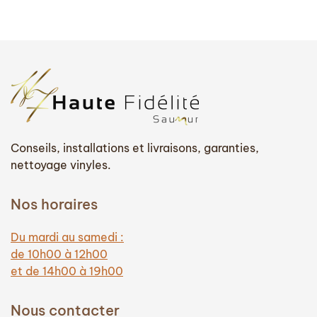
prix
prix
initial
actuel
était :
est :
7
6
000,00 €.
000,00
Conseils, installations et livraisons, garanties,
nettoyage vinyles.
Nos horaires
Du mardi au samedi :
de 10h00 à 12h00
et de 14h00 à 19h00
Nous contacter