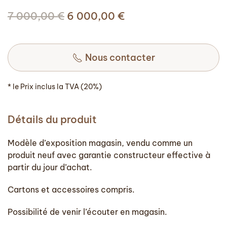
Le
Le
7 000,00
€
6 000,00
€
prix
prix
initial
actuel
était :
Nous contacter
est :
7
6
000,00 €.
000,00 €.
* le Prix inclus la TVA (20%)
Détails du produit
Modèle d’exposition magasin, vendu comme un
produit neuf avec garantie constructeur effective à
partir du jour d’achat.
Cartons et accessoires compris.
Possibilité de venir l’écouter en magasin.