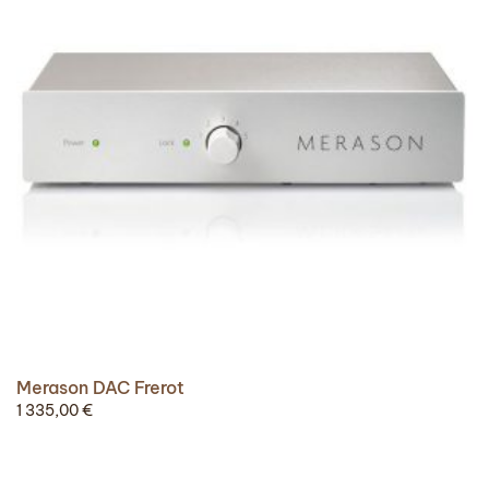
Merason DAC Frerot
1 335,00
€