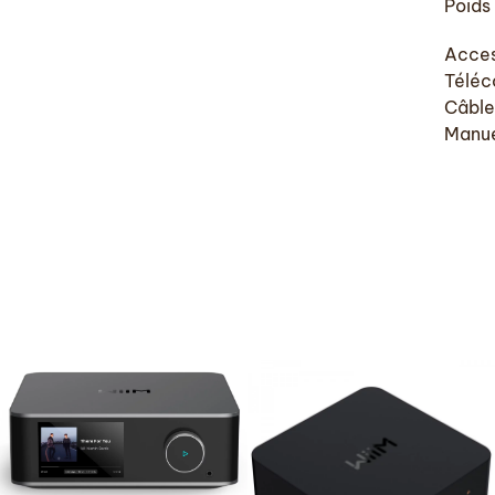
Poids 
Acces
Télé
Câble
Manue