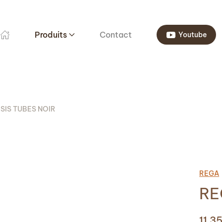
Produits
Contact
Youtube
ISIS TUBES NOIR
REGA
RE
11 3