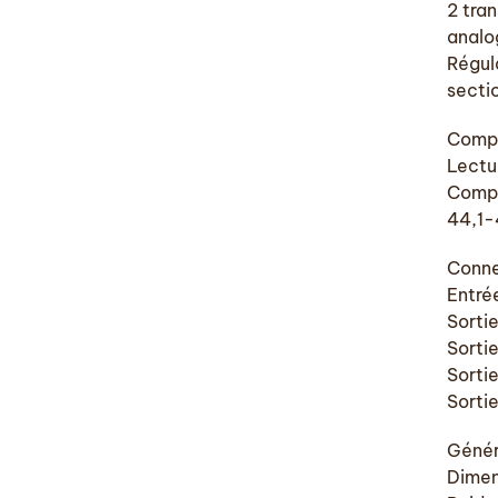
2 tra
analo
Régul
secti
Compa
Lectu
Compa
44,1-
Conne
Entré
Sorti
Sorti
Sorti
Sorti
Génér
Dimen