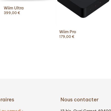
Wiim Ultra
399,00
€
Wiim Pro
179,00
€
 €.
raires
Nous contacter
 au samedi :
13 bis, Quai Carnot 4940