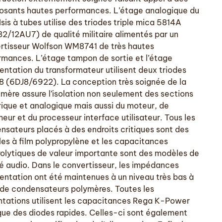
sants hautes performances. L’étage analogique du
sis à tubes utilise des triodes triple mica 5814A
2/12AU7) de qualité militaire alimentés par un
rtisseur Wolfson WM8741 de très hautes
rmances. L’étage tampon de sortie et l’étage
mentation du transformateur utilisent deux triodes
 (6DJ8/6922). La conception très soignée de la
 mère assure l’isolation non seulement des sections
ique et analogique mais aussi du moteur, de
cheur et du processeur interface utilisateur. Tous les
nsateurs placés à des endroits critiques sont des
es à film polypropylène et les capacitances
rolytiques de valeur importante sont des modèles de
té audio. Dans le convertisseur, les impédances
mentation ont été maintenues à un niveau très bas à
e de condensateurs polymères. Toutes les
ntations utilisent les capacitances Rega K-Power
 que des diodes rapides. Celles-ci sont également