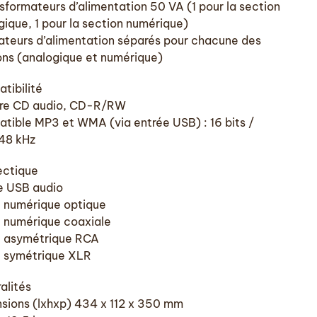
nsformateurs d’alimentation 50 VA (1 pour la section
gique, 1 pour la section numérique)
ateurs d’alimentation séparés pour chacune des
ons (analogique et numérique)
tibilité
re CD audio, CD-R/RW
tible MP3 et WMA (via entrée USB) : 16 bits /
48 kHz
ctique
e USB audio
e numérique optique
e numérique coaxiale
e asymétrique RCA
e symétrique XLR
alités
sions (lxhxp) 434 x 112 x 350 mm