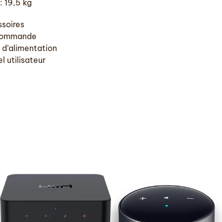
: 19,5 kg
soires
commande
 d’alimentation
l utilisateur