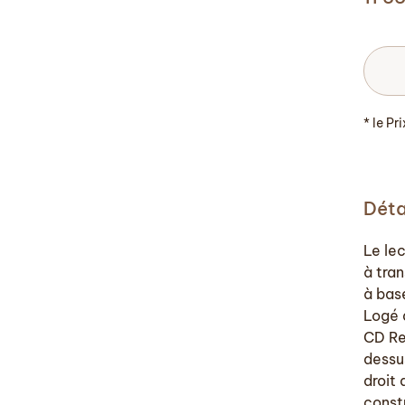
* le Pr
Déta
Le le
à tra
à base
Logé d
CD Re
dessu
droit
const