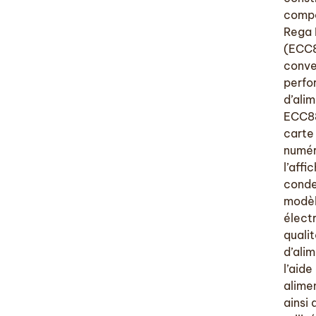
compo
Rega I
(ECC8
conve
perfo
d’ali
ECC88
carte
numér
l’affi
conde
modèl
élect
quali
d’ali
l’aid
alime
ainsi