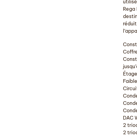
utilis
Rega I
desti
réduit
l’appa
Const
Coffr
Const
jusqu
Étage
Faible
Circui
Conde
Conde
Conde
DAC 
2 tri
2 tri