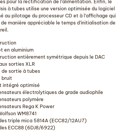
ées pour la rectification de l’alimentation. Enfin, le
sis à tubes utilise une version optimisée du logiciel
né au pilotage du processeur CD et à l’affichage qui
 de manière appréciable le temps d’initialisation de
reil.
ruction
et en aluminium
ruction entièrement symétrique depuis le DAC
’aux sorties XLR
 de sortie à tubes
 bruit
t intégré optimisé
nsateurs électrolytiques de grade audiophile
nsateurs polymère
nsateurs Rega K Power
Wolfson WM8741
odes triple mica 5814A (ECC82/12AU7)
odes ECC88 (6DJ8/6922)