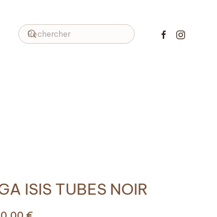
GA ISIS TUBES NOIR
50,00
€