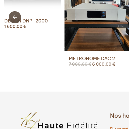
DENON DNP-2000
1 600,00
€
METRONOME DAC 2
Le
Le
7 000,00
€
6 000,00
€
prix
prix
initial
actuel
était :
est :
7
6
000,00 €.
000,00
Nos ho
Du mardi