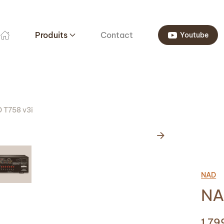
Produits
Contact
Youtube
 T758 v3i
NAD
NA
1 7