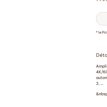
* le Pr
Déta
Ampli
4K/60
autom
2, …
&nbs