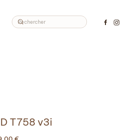
D T758 v3i
99,00
€