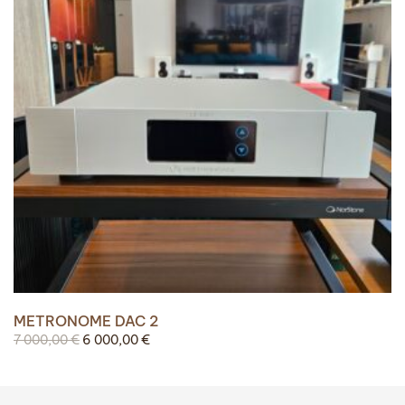
METRONOME DAC 2
Le
Le
7 000,00
€
6 000,00
€
prix
prix
initial
actuel
était :
est :