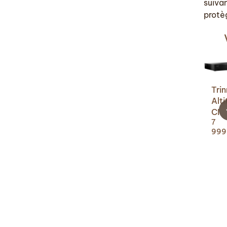
suiva
protè
Tri
Alt
CI
7
999