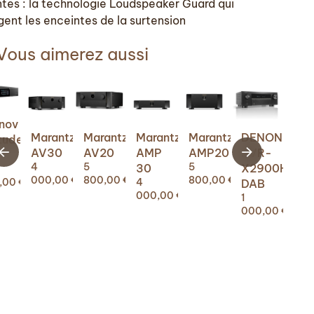
ntes : la technologie Loudspeaker Guard qui
gent les enceintes de la surtension
Vous aimerez aussi
nnov
Marantz
Marantz
Marantz
Marantz
DENON
DE
itude
AV30
AV20
AMP
AMP20
AVR-
AV
4
5
5
30
X2900H
X6
000,00
€
800,00
€
800,00
€
,00
€
4
3
DAB
000,00
€
690
1
000,00
€