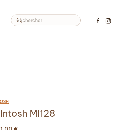
TOSH
Intosh MI128
90,00
€