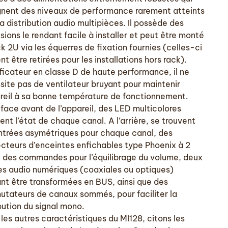
gnent des niveaux de performance rarement atteints
a distribution audio multipièces. Il possède des
ions le rendant facile à installer et peut être monté
k 2U via les équerres de fixation fournies (celles-ci
t être retirées pour les installations hors rack).
ficateur en classe D de haute performance, il ne
site pas de ventilateur bruyant pour maintenir
areil à sa bonne température de fonctionnement.
 face avant de l’appareil, des LED multicolores
ent l’état de chaque canal. A l’arrière, se trouvent
ntrées asymétriques pour chaque canal, des
cteurs d’enceintes enfichables type Phoenix à 2
, des commandes pour l’équilibrage du volume, deux
es audio numériques (coaxiales ou optiques)
nt être transformées en BUS, ainsi que des
tateurs de canaux sommés, pour faciliter la
bution du signal mono.
les autres caractéristiques du MI128, citons les