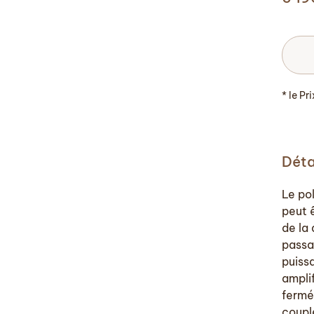
* le Pr
Déta
Le po
peut 
de la
passan
puiss
ampli
fermé
coupl