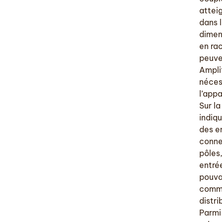
attei
dans l
dimens
en rac
peuven
Ampli
néces
l’app
Sur la
indiqu
des e
conne
pôles
entré
pouva
commu
distri
Parmi 