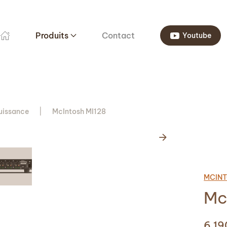
Produits
Contact
Youtube
uissance
McIntosh MI128
MCIN
Mc
6 1