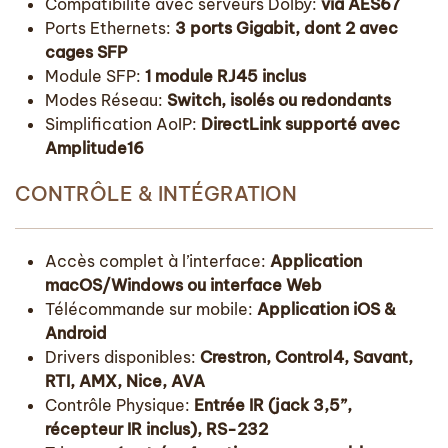
Compatibilité avec serveurs Dolby:
via AES67
Ports Ethernets:
3 ports Gigabit, dont 2 avec
cages SFP
Module SFP:
1 module RJ45 inclus
Modes Réseau:
Switch, isolés ou redondants
Simplification AoIP:
DirectLink supporté avec
Amplitude16
CONTRÔLE & INTÉGRATION
Accès complet à l’interface:
Application
macOS/Windows ou interface Web
Télécommande sur mobile:
Application iOS &
Android
Drivers disponibles:
Crestron, Control4, Savant,
RTI, AMX, Nice, AVA
Contrôle Physique:
Entrée IR (jack 3,5”,
récepteur IR inclus), RS-232