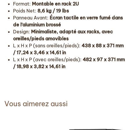
Format:
Montable en rack 2U
Poids Net:
8,6 kg / 19 lbs
Panneau Avant:
Écran tactile en verre fumé dans
de l’aluminium brossé
Design:
Minimaliste, adapté aux racks, avec
oreilles/pieds amovibles
L x H x P (sans oreilles/pieds):
438 x 88 x 371 mm
/ 17,24 x 3,46 x 14,61 in
L x H x P (avec oreilles/pieds):
482 x 97 x 371 mm
/ 18,98 x 3,82 x 14,61 in
Vous aimerez aussi