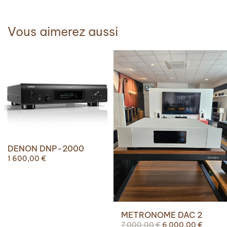
Vous aimerez aussi
DENON DNP-2000
1 600,00
€
METRONOME DAC 2
Le
Le
7 000,00
€
6 000,00
€