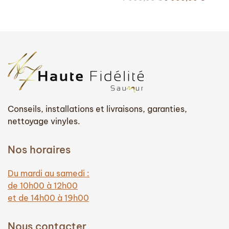
prix
prix
initial
actuel
était :
est :
7
6
000,00 €.
000,00
Conseils, installations et livraisons, garanties,
nettoyage vinyles.
Nos horaires
Du mardi au samedi :
de 10h00 à 12h00
et de 14h00 à 19h00
Nous contacter