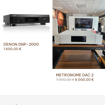
DENON DNP-2000
1 600,00
€
METRONOME DAC 2
Le
Le
7 000,00
€
6 000,00
€
prix
prix
initial
actuel
était :
est :
7
6
000,00 €.
000,00