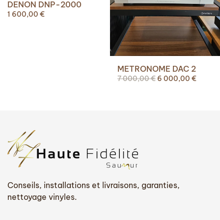
DENON DNP-2000
1 600,00
€
METRONOME DAC 2
Le
Le
7 000,00
€
6 000,00
€
prix
prix
initial
actuel
était :
est :
7
6
000,00 €.
000,00
Conseils, installations et livraisons, garanties,
nettoyage vinyles.