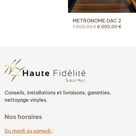
METRONOME DAC 2
Le
Le
7 000,00
€
6 000,00
€
prix
prix
initial
actuel
était :
est :
7
6
000,00 €.
000,00
Conseils, installations et livraisons, garanties,
nettoyage vinyles.
Nos horaires
Du mardi au samedi :