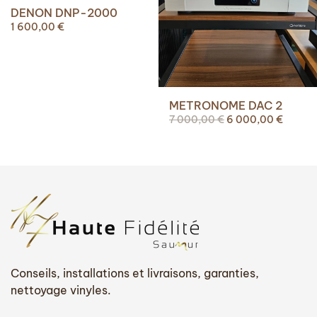
DENON DNP-2000
1 600,00
€
METRONOME DAC 2
Le
Le
7 000,00
€
6 000,00
€
prix
prix
initial
actuel
était :
est :
7
6
000,00 €.
000,00
Conseils, installations et livraisons, garanties,
nettoyage vinyles.