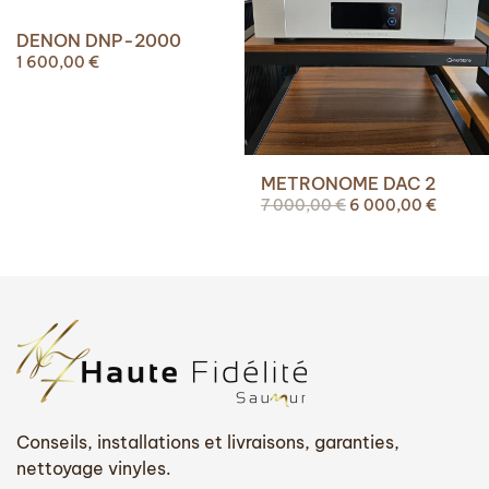
DENON DNP-2000
1 600,00
€
METRONOME DAC 2
Le
Le
7 000,00
€
6 000,00
€
prix
prix
initial
actuel
était :
est :
7
6
000,00 €.
000,00
Conseils, installations et livraisons, garanties,
nettoyage vinyles.