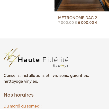
METRONOME DAC 2
Le
Le
7 000,00
€
6 000,00
€
prix
prix
initial
actuel
était :
est :
7
6
000,00 €.
000,00
Conseils, installations et livraisons, garanties,
nettoyage vinyles.
Nos horaires
Du mardi au samedi :