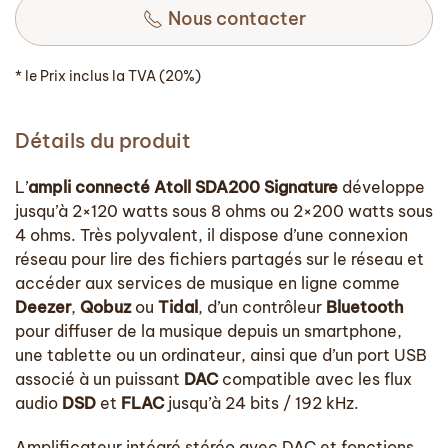
Nous contacter
* le Prix inclus la TVA (20%)
Détails du produit
L’
ampli connecté Atoll SDA200 Signature
développe
jusqu’à 2×120 watts sous 8 ohms ou 2×200 watts sous
4 ohms. Très polyvalent, il dispose d’une connexion
réseau pour lire des fichiers partagés sur le réseau et
accéder aux services de musique en ligne comme
Deezer
,
Qobuz
ou
Tidal
, d’un contrôleur
Bluetooth
pour diffuser de la musique depuis un smartphone,
une tablette ou un ordinateur, ainsi que d’un port USB
associé à un puissant
DAC
compatible avec les flux
audio
DSD
et
FLAC
jusqu’à 24 bits / 192 kHz.
Amplificateur intégré stéréo avec DAC et fonctions