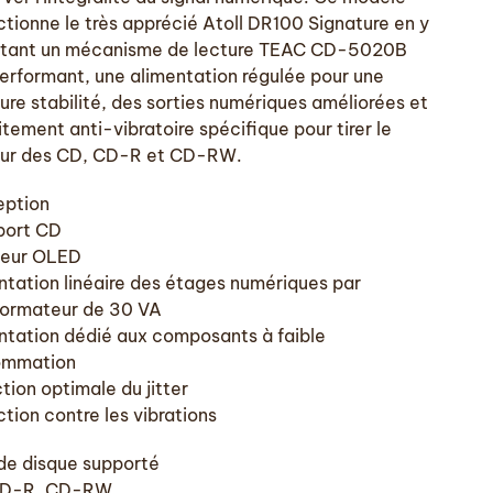
ctionne le très apprécié Atoll DR100 Signature en y
tant un mécanisme de lecture TEAC CD-5020B
performant, une alimentation régulée pour une
ure stabilité, des sorties numériques améliorées et
itement anti-vibratoire spécifique pour tirer le
eur des CD, CD-R et CD-RW.
ption
port CD
heur OLED
ntation linéaire des étages numériques par
formateur de 30 VA
ntation dédié aux composants à faible
ommation
tion optimale du jitter
tion contre les vibrations
de disque supporté
CD-R, CD-RW