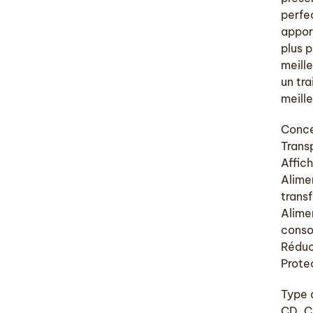
perfe
appor
plus 
meille
un tra
meill
Conce
Trans
Affic
Alime
trans
Alime
cons
Réduc
Protec
Type 
CD, 