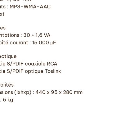
ats : MP3-WMA-AAC
xt
es
ntations : 30 + 1,6 VA
ité courant : 15 000 μF
ctique
rtie S/PDIF coaxiale RCA
tie S/PDIF optique Toslink
alités
sions (lxhxp) : 440 x 95 x 280 mm
: 6 kg