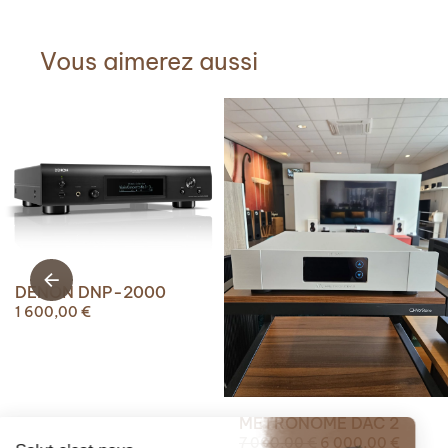
Vous aimerez aussi
DENON DNP-2000
1 600,00
€
METRONOME DAC 2
Le
Le
7 000,00
€
6 000,00
€