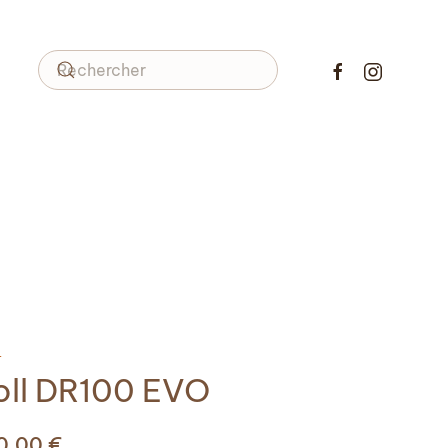
L
oll DR100 EVO
00,00
€