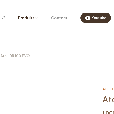
Produits
Contact
Youtube
Atoll DR100 EVO
ATOL
At
1 0