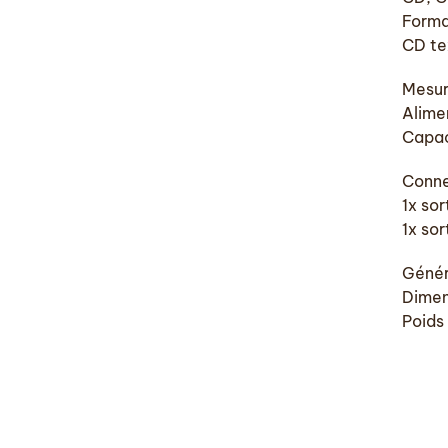
Form
CD te
Mesur
Alime
Capac
Conne
1x so
1x sor
Génér
Dimen
Poids 