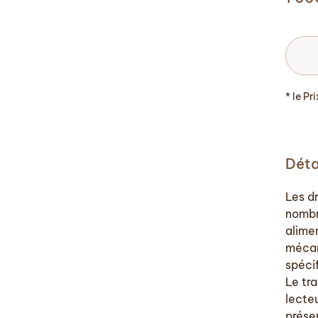
* le Pr
Déta
Les dr
nombr
alime
mécan
spéci
Le tr
lecte
prése