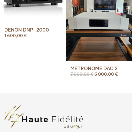
DENON DNP-2000
1 600,00
€
METRONOME DAC 2
Le
Le
7 000,00
€
6 000,00
€
prix
prix
initial
actuel
était :
est :
7
6
000,00 €.
000,00