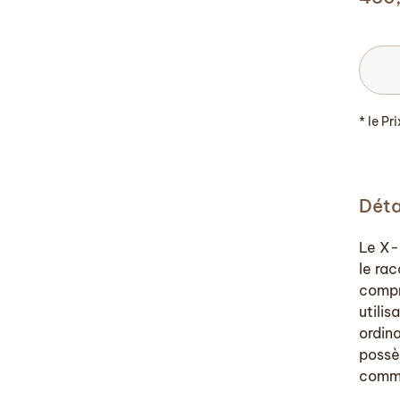
* le Pr
Déta
Le X-
le ra
compri
utili
ordin
possè
commu