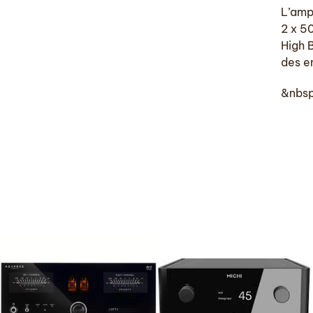
L’amp
2 x 5
High B
des e
&nbs