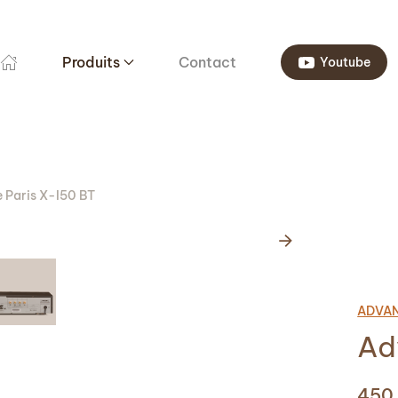
Produits
Contact
Youtube
 Paris X-I50 BT
ADVAN
Ad
450