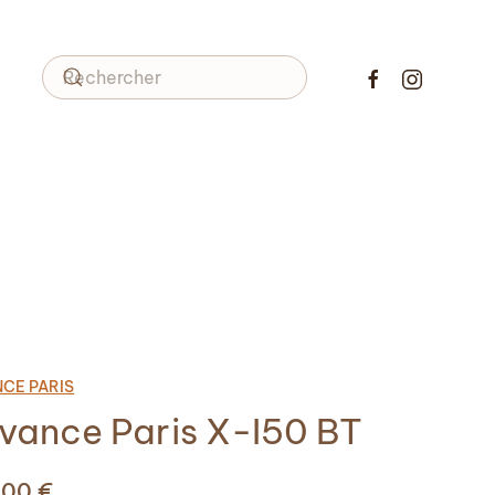
CE PARIS
vance Paris X-I50 BT
,00
€