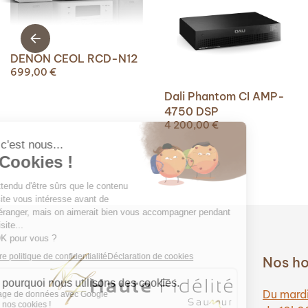
DENON CEOL RCD-N12
699,00
€
Dali Phantom CI AMP-
4750 DSP
4 200,00
€
Nos ho
Du mardi