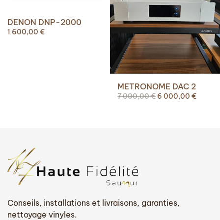
DENON DNP-2000
1 600,00
€
METRONOME DAC 2
Le
Le
7 000,00
€
6 000,00
€
prix
prix
initial
actuel
était :
est :
7
6
000,00 €.
000,00
Conseils, installations et livraisons, garanties,
nettoyage vinyles.