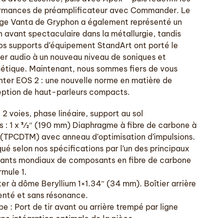
rmances de préamplificateur avec Commander. Le
ge Vanta de Gryphon a également représenté un
n avant spectaculaire dans la métallurgie, tandis
os supports d’équipement StandArt ont porté le
ier audio à un nouveau niveau de soniques et
hétique. Maintenant, nous sommes fiers de vous
nter EOS 2 : une nouvelle norme en matière de
ption de haut-parleurs compacts.
 2 voies, phase linéaire, support au sol
s : 1 x 71⁄2″ (190 mm) Diaphragme à fibre de carbone à
in (TPCDTM) avec anneau d’optimisation d’impulsions.
ué selon nos spécifications par l’un des principaux
cants mondiaux de composants en fibre de carbone
rmule 1.
er à dôme Beryllium 1×1.34″ (34 mm). Boîtier arrière
nté et sans résonance.
pe : Port de tir avant ou arrière trempé par ligne