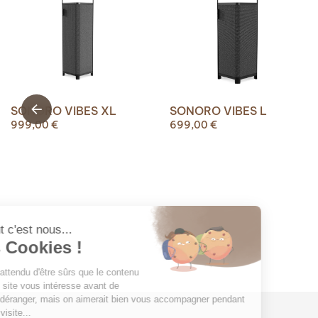
SONORO VIBES XL
SONORO VIBES L
999,00
€
699,00
€