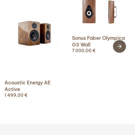
Sonus Faber Olympica
G3 Wall
7 000,00
€
Acoustic Energy AE
Active
1 499,00
€