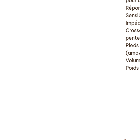
pour 
Répon
Sensi
Impéd
Cross
pente
Pieds
(amov
Volume
Poids