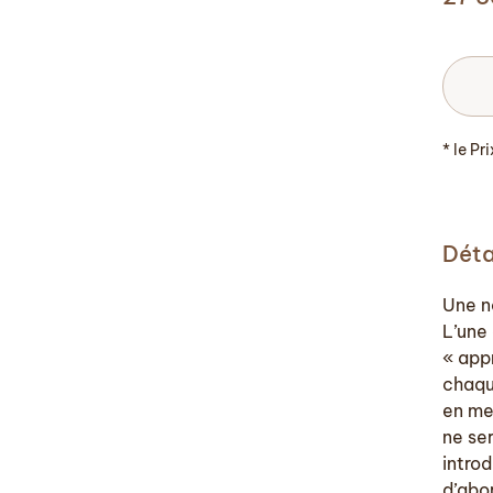
* le Pr
Déta
Une n
L’une
« app
chaqu
en me
ne se
introd
d’abo