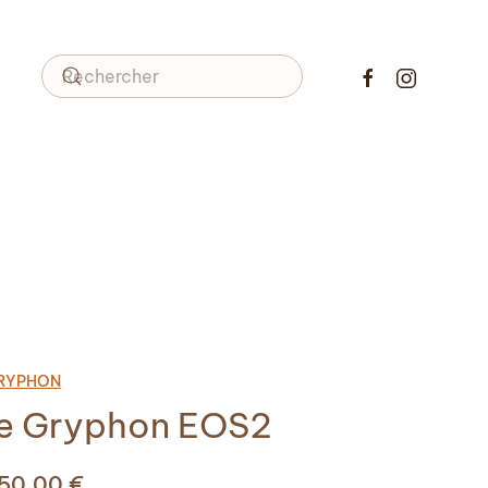
GRYPHON
e Gryphon EOS2
350,00
€