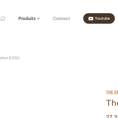
Produits
Contact
Youtube
yphon EOS2
THE 
Th
27 