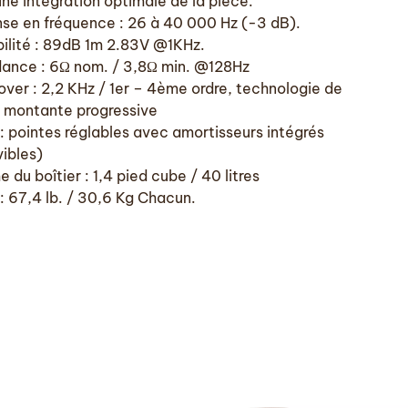
une intégration optimale de la pièce.
se en fréquence : 26 à 40 000 Hz (-3 dB).
bilité : 89dB 1m 2.83V @1KHz.
ance : 6Ω nom. / 3,8Ω min. @128Hz
over : 2,2 KHz / 1er – 4ème ordre, technologie de
 montante progressive
 : pointes réglables avec amortisseurs intégrés
ibles)
 du boîtier : 1,4 pied cube / 40 litres
 : 67,4 lb. / 30,6 Kg Chacun.