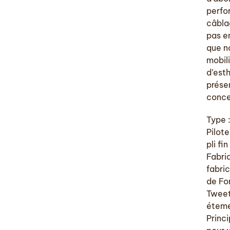
perfo
câbla
pas e
que n
mobil
d’est
prése
conce
Type :
Pilote
pli f
Fabriq
fabri
de Fo
Tweet
éteme
Princi