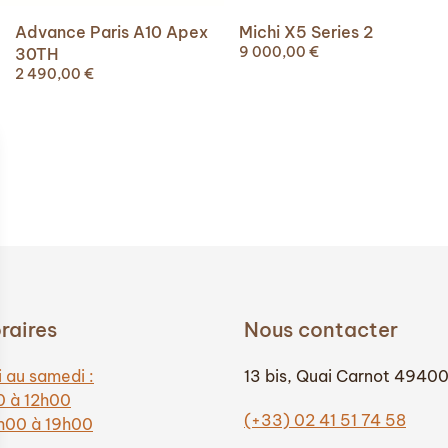
Michi X5 Series 2
Advance Paris A10 Apex
9 000,00
€
30TH
2 490,00
€
raires
Nous contacter
 au samedi :
13 bis, Quai Carnot 4940
0 à 12h00
(+33) 02 41 51 74 58
4h00 à 19h00