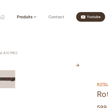
Produits
Contact
Youtube
el A10 MKII
ROTE
Ro
599