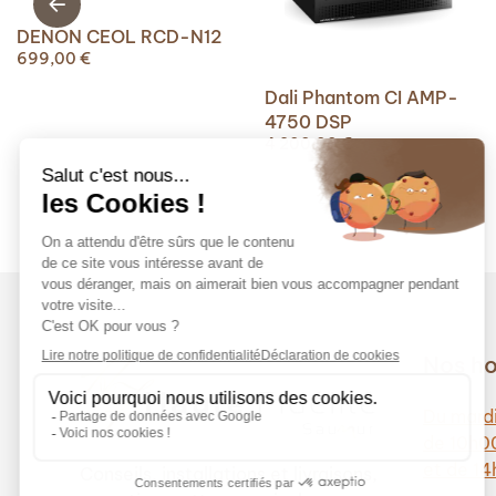
DENON CEOL RCD-N12
699,00
€
Dali Phantom CI AMP-
4750 DSP
4 200,00
€
Nos ho
Du mardi
de 10h0
et de 1
Conseils, installations et livraisons,