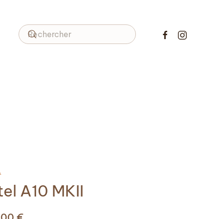
L
tel A10 MKII
,00
€