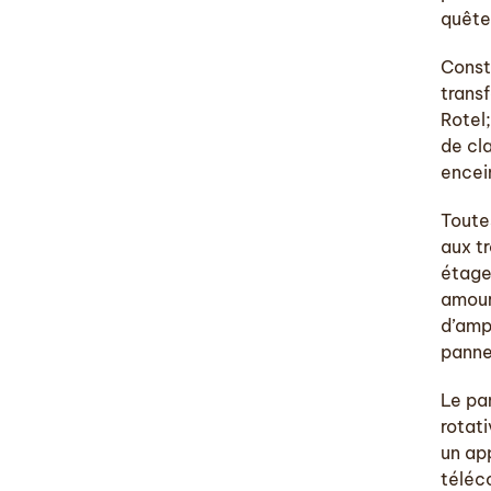
quête
Const
trans
Rotel
de cl
encei
Toute
aux tr
étage
amour
d’amp
panne
Le pa
rotati
un app
téléc