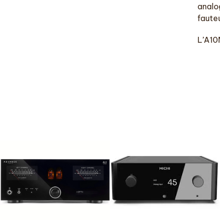
analog
fauteu
L’A10M