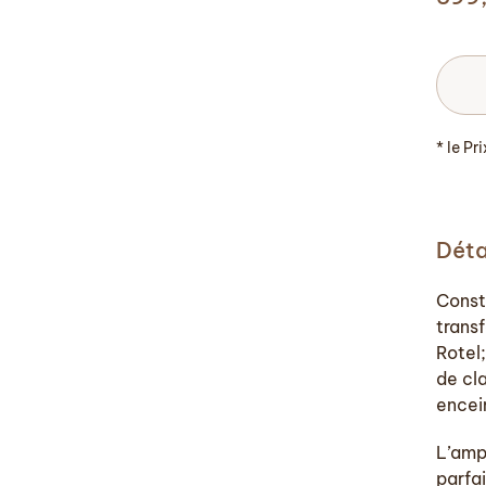
* le Pr
Déta
Const
trans
Rotel
de cl
encei
L’amp
parfa