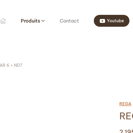
Produits
Contact
Youtube
AR 6 + ND7
REGA
RE
2 1