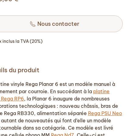
Nous contacter
ix inclus la TVA (20%)
ils du produit
atine vinyle Rega Planar 6 est un modèle manuel à
înement par courroie. En succédant à la
platine
e Rega RP6
, la Planar 6 inaugure de nombreuses
orations technologiques : nouveau châssis, bras de
re Rega RB330, alimentation séparée
Rega PSU Neo
 autant de nouveautés qui font d’elle un modèle
tournable dans sa catégorie. Ce modèle est livré
une cellule phono MM
Rega Nd7
. Celle-ci est