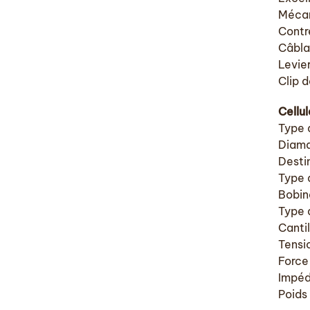
Mécan
Contr
Câbla
Levie
Clip d
Cellu
Type d
Diama
Desti
Type d
Bobin
Type 
Canti
Tensi
Force
Impéd
Poids 