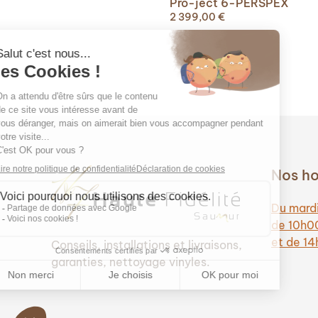
Pro-ject 6-PERSPEX
prix
prix
2 399,00
€
initial
actuel
était :
est :
1
1
599,00 €.
250,00 €.
Nos ho
Du mardi
de 10h0
et de 1
Conseils, installations et livraisons,
garanties, nettoyage vinyles.