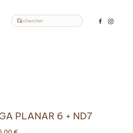
GA PLANAR 6 + ND7
95,00
€