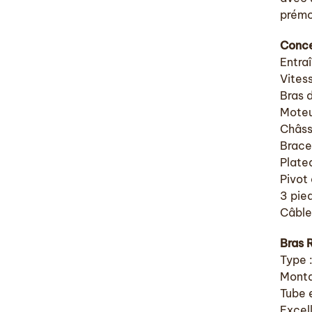
prémo
Conc
Entra
Vites
Bras 
Moteu
Châss
Brace
Plate
Pivot 
3 pie
Câble
Bras 
Type :
Monta
Tube 
Excell