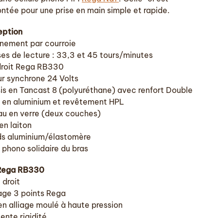
ntée pour une prise en main simple et rapide.
eption
înement par courroie
ses de lecture : 33,3 et 45 tours/minutes
droit Rega RB330
r synchrone 24 Volts
is en Tancast 8 (polyuréthane) avec renfort Double
 en aluminium et revêtement HPL
au en verre (deux couches)
en laiton
ds aluminium/élastomère
 phono solidaire du bras
Rega RB330
 droit
ge 3 points Rega
en alliage moulé à haute pression
ente rigidité