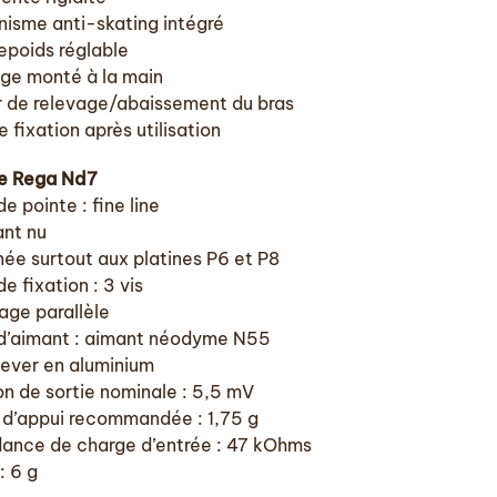
isme anti-skating intégré
epoids réglable
ge monté à la main
r de relevage/abaissement du bras
e fixation après utilisation
le Rega Nd7
e pointe : fine line
nt nu
née surtout aux platines P6 et P8
e fixation : 3 vis
age parallèle
d’aimant : aimant néodyme N55
lever en aluminium
on de sortie nominale : 5,5 mV
 d’appui recommandée : 1,75 g
ance de charge d’entrée : 47 kOhms
: 6 g