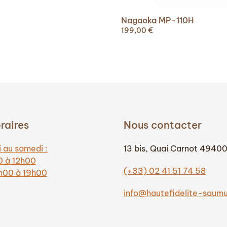
Nagaoka MP-110H
199,00
€
raires
Nous contacter
 au samedi :
13 bis, Quai Carnot 4940
0 à 12h00
(+33) 02 41 51 74 58
4h00 à 19h00
info@hautefidelite-saum