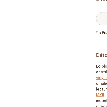
* le Pr
Déta
La pl
entra
vinyl
améli
lectu
MKII
…
incon
avec 