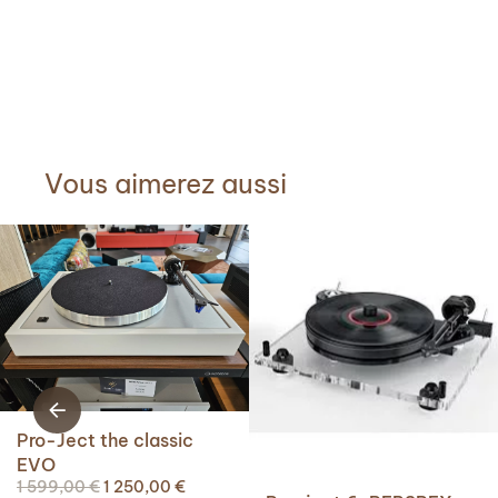
Vous aimerez aussi
Pro-Ject the classic
EVO
Le
Le
1 599,00
€
1 250,00
€