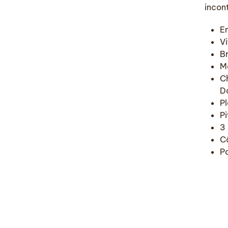
incon
E
Vi
B
M
C
D
P
Pi
3
Câ
Po