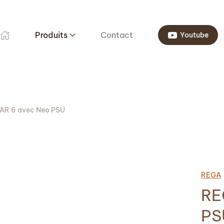
Produits
Contact
Youtube
R 6 avec Neo PSU
REGA
RE
PS