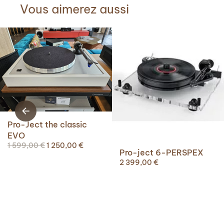
Vous aimerez aussi
Pro-Ject the classic
EVO
Le
Le
1 599,00
€
1 250,00
€
Pro-ject 6-PERSPEX
prix
prix
2 399,00
€
initial
actuel
était :
est :
1
1
599,00 €.
250,00 €.