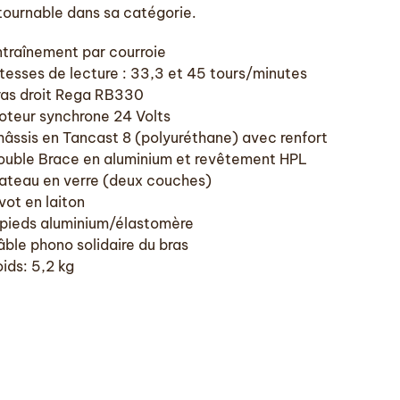
tournable dans sa catégorie.
ntraînement par courroie
tesses de lecture : 33,3 et 45 tours/minutes
ras droit Rega RB330
oteur synchrone 24 Volts
hâssis en Tancast 8 (polyuréthane) avec renfort
ouble Brace en aluminium et revêtement HPL
lateau en verre (deux couches)
vot en laiton
 pieds aluminium/élastomère
ble phono solidaire du bras
ids: 5,2 kg