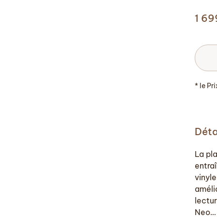
1 6
* le Pr
Déta
La pl
entra
vinyl
améli
lectu
Neo… 