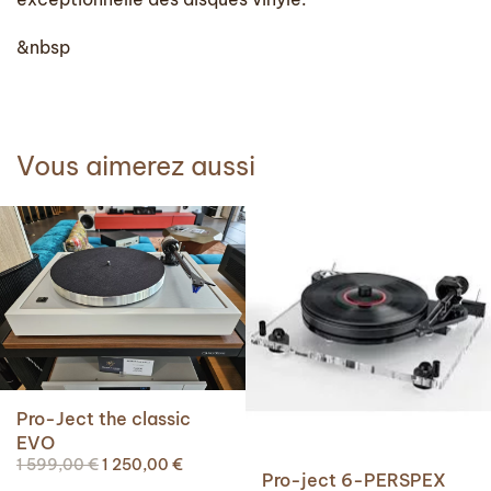
&nbsp
Vous aimerez aussi
Pro-Ject the classic
EVO
Le
Le
1 599,00
€
1 250,00
€
Pro-ject 6-PERSPEX
prix
prix