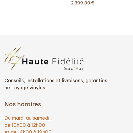
2 399,00
€
initial
actuel
était :
est :
1
1
599,00 €.
250,00 €.
Conseils, installations et livraisons, garanties,
nettoyage vinyles.
Nos horaires
Du mardi au samedi :
de 10h00 à 12h00
et de 14h00 à 19h00