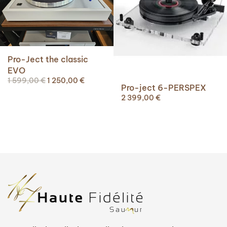
Pro-Ject the classic
EVO
Le
Le
1 599,00
€
1 250,00
€
Pro-ject 6-PERSPEX
prix
prix
2 399,00
€
initial
actuel
était :
est :
1
1
599,00 €.
250,00 €.