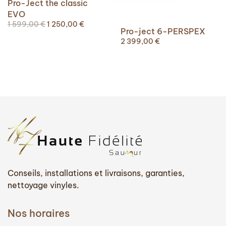
Pro-Ject the classic
EVO
Le
Le
1 599,00
€
1 250,00
€
Pro-ject 6-PERSPEX
prix
prix
2 399,00
€
initial
actuel
était :
est :
1
1
599,00 €.
250,00 €.
Conseils, installations et livraisons, garanties,
nettoyage vinyles.
Nos horaires