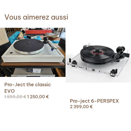
Vous aimerez aussi
Pro-Ject the classic
EVO
Le
Le
1 599,00
€
1 250,00
€
Pro-ject 6-PERSPEX
prix
prix
2 399,00
€
initial
actuel
était :
est :
1
1
599,00 €.
250,00 €.