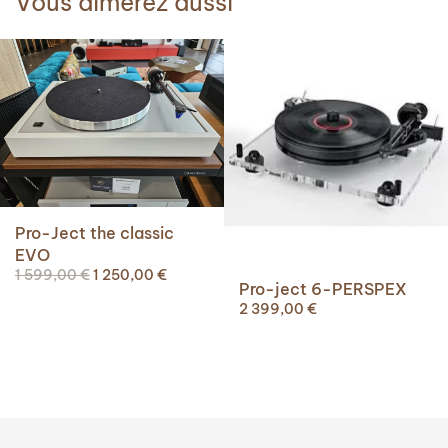
Vous aimerez aussi
Pro-Ject the classic
EVO
Le
Le
1 599,00
€
1 250,00
€
Pro-ject 6-PERSPEX
prix
prix
2 399,00
€
initial
actuel
était :
est :
1
1
599,00 €.
250,00 €.