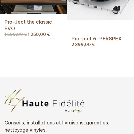
Pro-Ject the classic
EVO
Le
Le
1 599,00
€
1 250,00
€
Pro-ject 6-PERSPEX
prix
prix
2 399,00
€
initial
actuel
était :
est :
1
1
599,00 €.
250,00 €.
Conseils, installations et livraisons, garanties,
nettoyage vinyles.