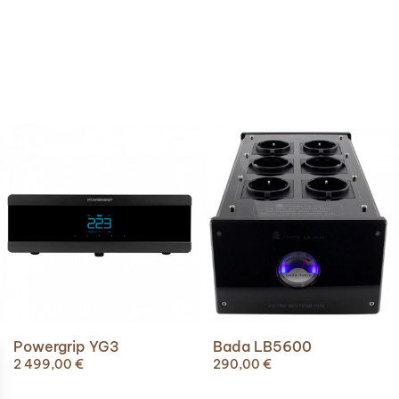
Powergrip YG3
Bada LB5600
2 499,00
€
290,00
€