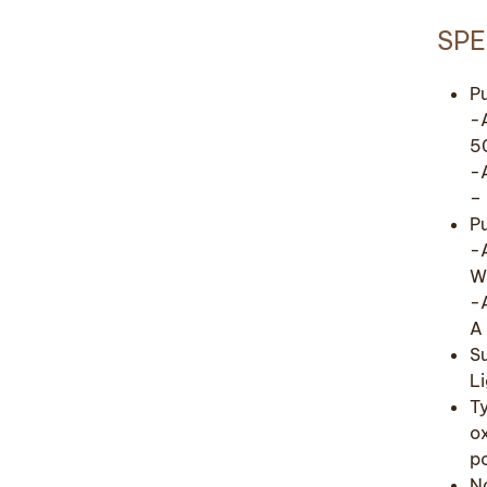
SPE
P
-
5
-
–
P
-
W
-A
A
S
Li
T
o
po
N