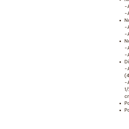
-
-A
N
-
-A
N
-
-A
Di
-
(
-A
1
c
Po
Po