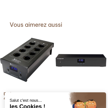
Vous aimerez aussi
Bada LB6610
Powergrip yg2
499,00
€
985,00
€