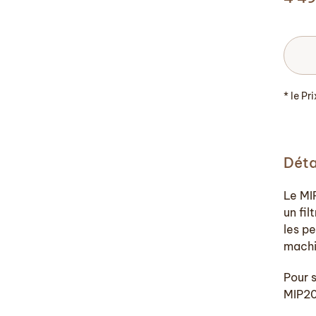
* le Pr
Déta
Le MI
un fil
les p
machi
Pour s
MIP20