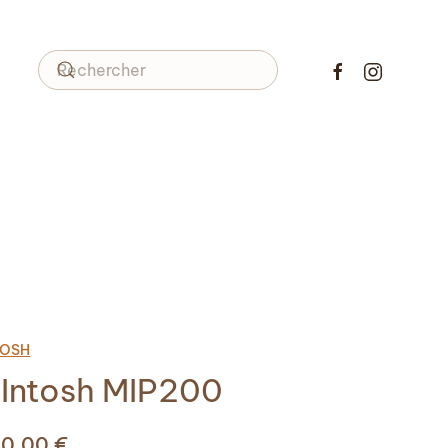
TOSH
Intosh MIP200
90,00
€