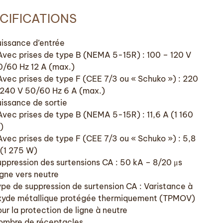
CIFICATIONS
uissance d’entrée
Avec prises de type B (NEMA 5-15R) : 100 – 120 V
0/60 Hz 12 A (max.)
Avec prises de type F (CEE 7/3 ou « Schuko ») : 220
 240 V 50/60 Hz 6 A (max.)
uissance de sortie
Avec prises de type B (NEMA 5-15R) : 11,6 A (1 160
)
vec prises de type F (CEE 7/3 ou « Schuko ») : 5,8
 (1 275 W)
uppression des surtensions CA : 50 kA – 8/20 μs
gne vers neutre
ype de suppression de surtension CA : Varistance à
xyde métallique protégée thermiquement (TPMOV)
ur la protection de ligne à neutre
ombre de réceptacles