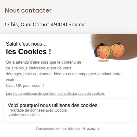
Nous contacter
13 bis, Quai Carnot 49400 Saumur
(+33) 02 41 51 74 58
info@hautefidelite-saumur.com
Liens
Contact
Mentions légales
Politique de confidentialité
Politique des cookies
© 2026 - Haute Fidélité Saumur. Tous droits réservés.
Designed by
Pixim communication