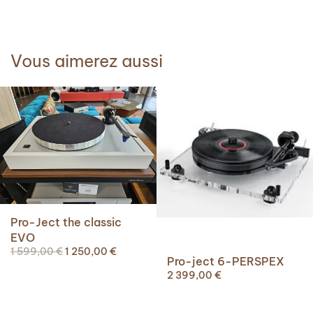
Vous aimerez aussi
Pro-Ject the classic
EVO
Le
Le
1 599,00
€
1 250,00
€
Pro-ject 6-PERSPEX
prix
prix
2 399,00
€
initial
actuel
était :
est :
1
1