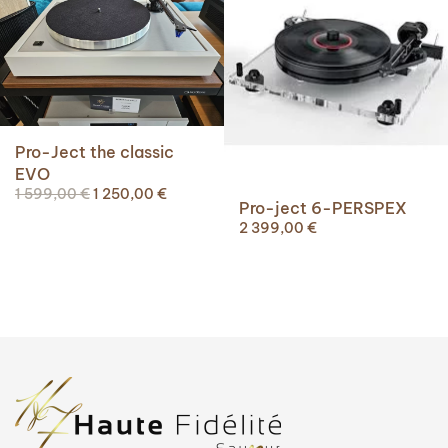
Pro-Ject the classic
EVO
Le
Le
1 599,00
€
1 250,00
€
Pro-ject 6-PERSPEX
prix
prix
2 399,00
€
initial
actuel
était :
est :
1
1
599,00 €.
250,00 €.