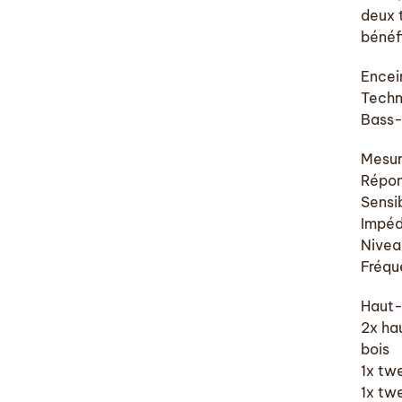
deux t
bénéf
Encei
Techn
Bass-
Mesur
Répon
Sensi
Impéd
Nivea
Fréque
Haut-
2x ha
bois
1x tw
1x tw