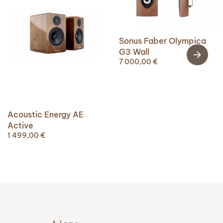
Sonus Faber Olympica
G3 Wall
7 000,00
€
Acoustic Energy AE
Active
1 499,00
€