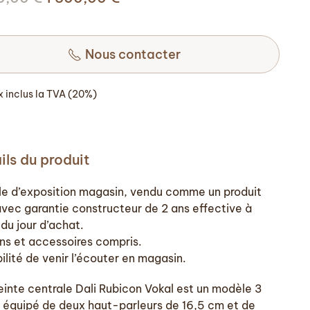
prix
prix
initial
actuel
était :
Nous contacter
est :
2
1
100,00 €.
500,00 €.
ix inclus la TVA (20%)
ils du produit
e d’exposition magasin, vendu comme un produit
avec garantie constructeur de 2 ans effective à
 du jour d’achat.
ns et accessoires compris.
ilité de venir l’écouter en magasin.
einte centrale Dali Rubicon Vokal est un modèle 3
, équipé de deux haut-parleurs de 16,5 cm et de