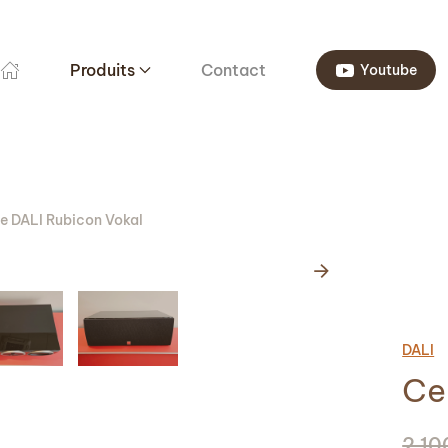
Produits
Contact
Youtube
e DALI Rubicon Vokal
DALI
Ce
2 1