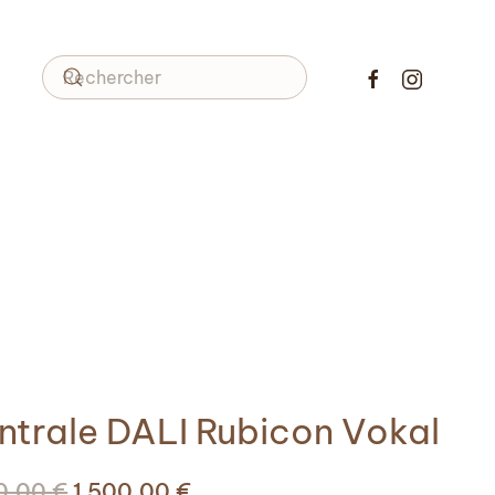
ntrale DALI Rubicon Vokal
Le
Le
00,00
€
1 500,00
€