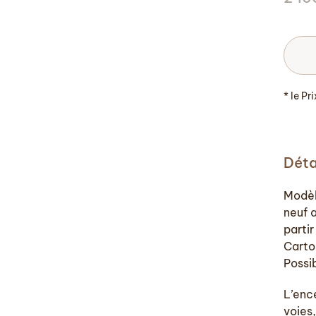
* le Pr
Déta
Modèl
neuf 
partir
Carto
Possib
L’enc
voies