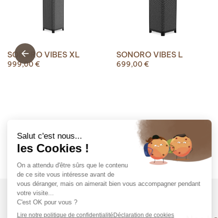
SONORO VIBES XL
SONORO VIBES L
999,00
€
699,00
€