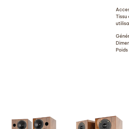
Acces
Tissu
utilis
Génér
Dimen
Poids 