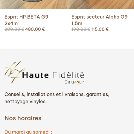
Esprit HP BETA G9
Esprit secteur Alpha G9
2x4m
1,5m
Le
Le
Le
Le
800,00
€
480,00
€
190,00
€
115,00
€
prix
prix
prix
prix
initial
actuel
initial
actuel
était :
est :
était :
est :
800,00 €.
480,00 €.
190,00 €.
115,00 €.
Conseils, installations et livraisons, garanties,
nettoyage vinyles.
Nos horaires
Du mardi au samedi :