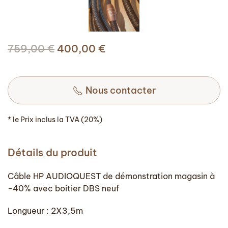
Le
Le
759,00
€
400,00
€
prix
prix
initial
actuel
était :
Nous contacter
est :
759,00 €.
400,00 €.
* le Prix inclus la TVA (20%)
Détails du produit
Câble HP AUDIOQUEST de démonstration magasin à
-40% avec boitier DBS neuf
Longueur : 2X3,5m