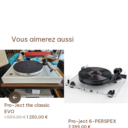
Vous aimerez aussi
Pro-Ject the classic
EVO
Le
Le
1 599,00
€
1 250,00
€
Pro-ject 6-PERSPEX
prix
prix
2 399,00
€
initial
actuel