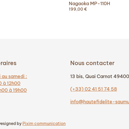
Nagaoka MP-110H
199,00
€
raires
Nous contacter
 au samedi :
13 bis, Quai Carnot 4940
0 à 12h00
(+33) 02 41 51 74 58
4h00 à 19h00
info@hautefidelite-saum
 Designed by
Pixim communication