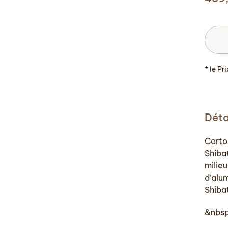
* le Pr
Déta
Carto
Shiba
milie
d’alu
Shiba
&nbs