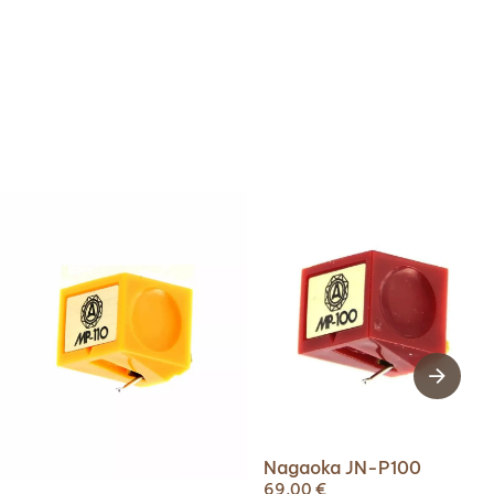
Nagaoka JN-P100
69,00
€