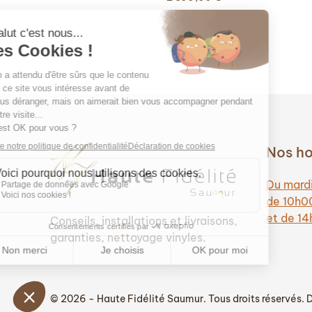
était :
est :
1
1
599,00 €.
250,00 €.
Nos ho
Du mardi
de 10h0
et de 1
Conseils, installations et livraisons,
garanties, nettoyage vinyles.
© 2026 - Haute Fidélité Saumur. Tous droits réservés.