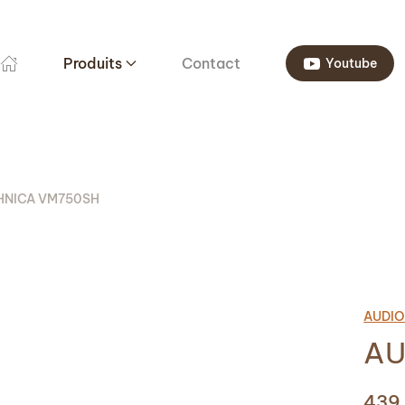
Produits
Contact
Youtube
HNICA VM750SH
AUDIO
AU
439