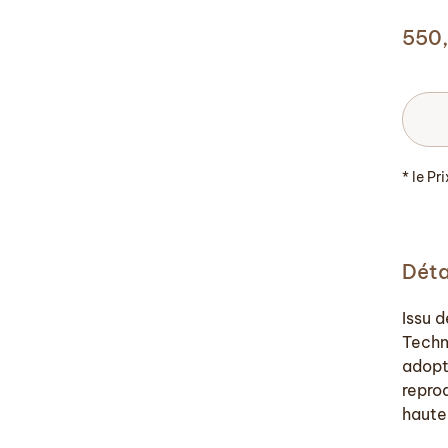
550
* le Pr
Déta
Issu 
Techn
adopt
reprod
haute