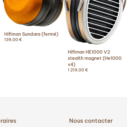
Hifiman Sundara (fermé)
139,00
€
Hifiman HE1000 V2
stealth magnet (He1000
v4)
1 219,00
€
raires
Nous contacter