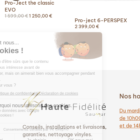
Pro-Ject the classic
EVO
Le
Le
1 599,00
€
1 250,00
€
Pro-ject 6-PERSPEX
prix
prix
2 399,00
€
initial
actuel
était :
est :
1
1
599,00 €.
250,00 €.
Nos ho
Du mardi
de 10h0
et de 1
Conseils, installations et livraisons,
garanties, nettoyage vinyles.