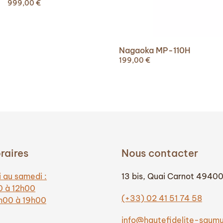
999,00
€
Nagaoka MP-110H
199,00
€
raires
Nous contacter
 au samedi :
13 bis, Quai Carnot 4940
0 à 12h00
(+33) 02 41 51 74 58
4h00 à 19h00
info@hautefidelite-saum