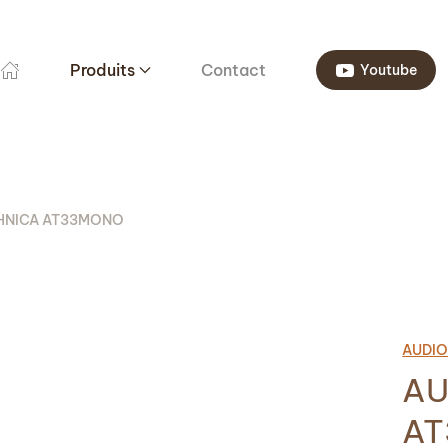
Produits
Contact
Youtube
HNICA AT33MONO
AUDIO
AU
A