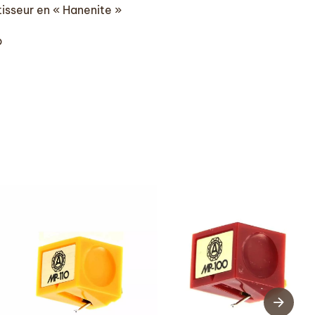
isseur en « Hanenite »
p