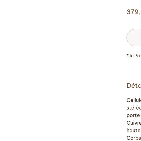
379
* le Pr
Déta
Cellu
stéré
porte
Cuivr
haute
Corps 