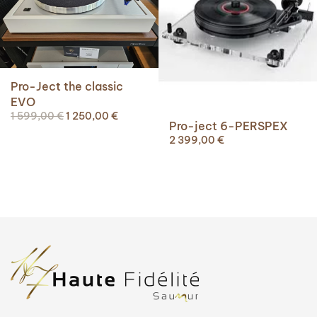
Pro-Ject the classic
EVO
Le
Le
1 599,00
€
1 250,00
€
Pro-ject 6-PERSPEX
prix
prix
2 399,00
€
initial
actuel
était :
est :
1
1
599,00 €.
250,00 €.