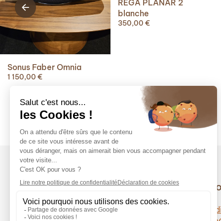
REGA PLANAR 2
blanche
350,00
€
Sonus Faber Omnia
1 150,00
€
Nos ho
Du mardi