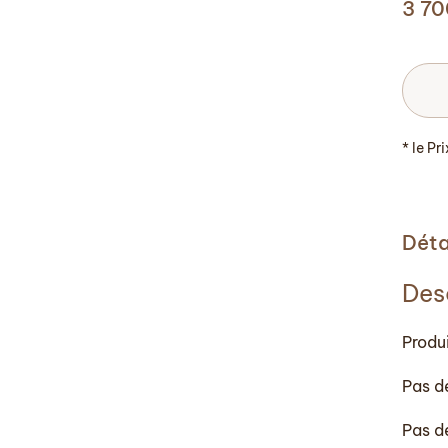
3 7
* le Pr
Déta
Des
Produ
Pas d
Pas d