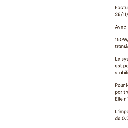
Factu
28/11
Avec 
160W/
trans
Le sy
est pa
stabil
Pour 
par t
Elle 
L’imp
de 0.