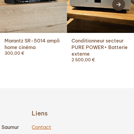
Marantz SR-5014 ampli
Conditionneur secteur
home cinéma
PURE POWER+ Batterie
300,00
€
externe
2 500,00
€
Liens
0 Saumur
Contact