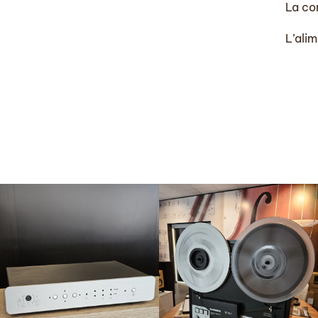
La co
L’ali