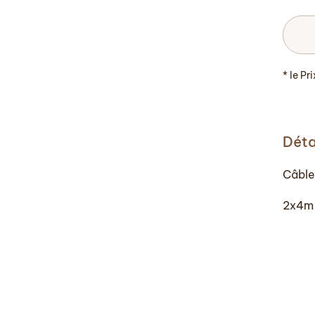
* le Pr
Déta
Câble
2x4m