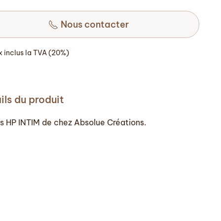
initial
actuel
était :
Nous contacter
est :
2
1
490,00 €.
740,00 €.
ix inclus la TVA (20%)
ils du produit
s HP INTIM de chez Absolue Créations.