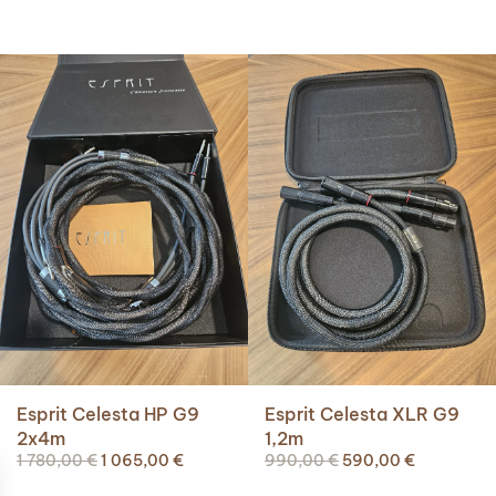
Esprit Celesta HP G9
Esprit Celesta XLR G9
2x4m
1,2m
Le
Le
Le
Le
1 780,00
€
1 065,00
€
990,00
€
590,00
€
prix
prix
prix
prix