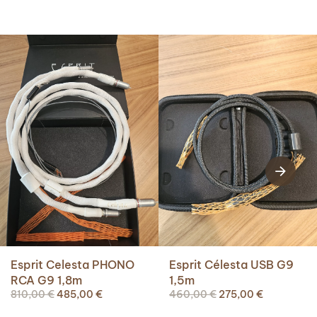
Esprit Celesta PHONO
Esprit Célesta USB G9
RCA G9 1,8m
1,5m
Le
Le
Le
Le
810,00
€
485,00
€
460,00
€
275,00
€
prix
prix
prix
prix