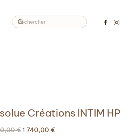
solue Créations INTIM HP
Le
Le
90,00
€
1 740,00
€
prix
prix