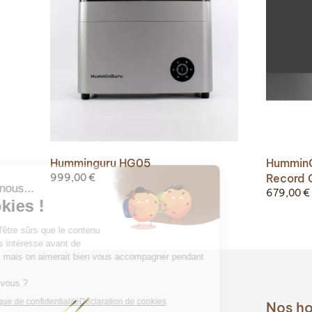
Humminguru HG05
HumminG
999,00
€
Record 
679,00
€
Nos ho