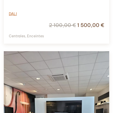
DALI
Le
Le
2 100,00
€
1 500,00
€
prix
pri
Centrales
,
Enceintes
initial
act
était :
est 
2
1
100,00 €.
500